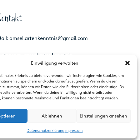
Kontakt
ail: amsel.artenkenntnis@gmail.com
nstagram: amsel.artenkenntnis
Einwilligung verwalten
-Mail
Instagram
ptimales Erlebnis zu bieten, verwenden wir Technologien wie Cookies, um
mationen zu speichern und/oder darauf zuzugreifen. Wenn du diesen
 zustimmst, können wir Daten wie das Surfverhalten oder eindeutige IDs
ebsite verarbeiten. Wenn du deine Einwillligung nicht erteilst oder
t, können bestimmte Merkmale und Funktionen beeinträchtigt werden.
ptieren
Ablehnen
Einstellungen ansehen
Datenschutzerklärung
Impressum