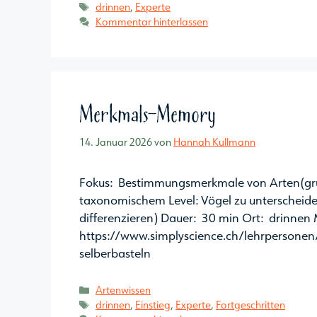
Schlagwörter
drinnen
,
Experte
Kommentar hinterlassen
Merkmals-Memory
14. Januar 2026
von
Hannah Kullmann
Fokus: Bestimmungsmerkmale von Arten(grupp
taxonomischem Level: Vögel zu unterscheiden
differenzieren) Dauer: 30 min Ort: drinnen M
https://www.simplyscience.ch/lehrperson
selberbasteln
Kategorien
Artenwissen
Schlagwörter
drinnen
,
Einstieg
,
Experte
,
Fortgeschritten