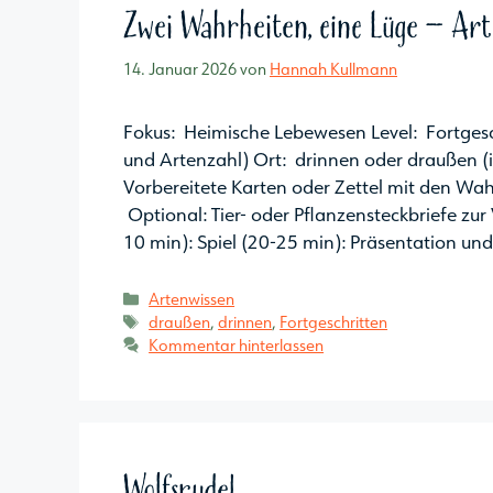
Zwei Wahrheiten, eine Lüge – Art
14. Januar 2026
von
Hannah Kullmann
Fokus: Heimische Lebewesen Level: Fortges
und Artenzahl) Ort: drinnen oder draußen (
Vorbereitete Karten oder Zettel mit den Wah
Optional: Tier- oder Pflanzensteckbriefe zu
10 min): Spiel (20-25 min): Präsentation u
Kategorien
Artenwissen
Schlagwörter
draußen
,
drinnen
,
Fortgeschritten
Kommentar hinterlassen
Wolfsrudel