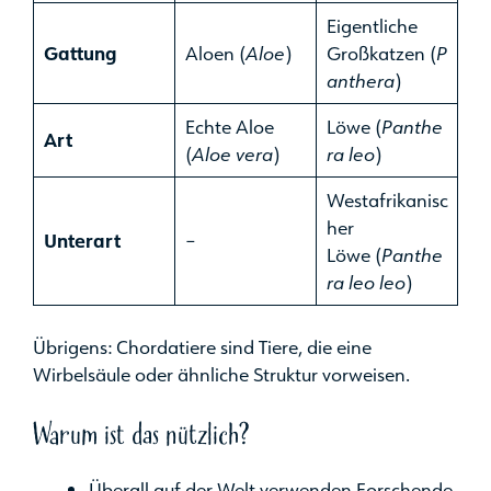
Eigentliche
Gattung
Aloen (
Aloe
)
Großkatzen (
P
anthera
)
Echte Aloe
Löwe (
Panthe
Art
(
Aloe vera
)
ra leo
)
Westafrikanisc
her
Unterart
–
Löwe (
Panthe
ra leo leo
)
Übrigens: Chordatiere sind Tiere, die eine
Wirbelsäule oder ähnliche Struktur vorweisen.
Warum ist das nützlich?
Überall auf der Welt verwenden Forschende