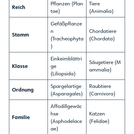
Pflanzen (Plan
Tiere
Reich
tae)
(Animalia)
Gefäßpflanze
n
Chordatiere
Stamm
(Tracheophyta
(Chordata)
)
Einkeimblättri
Säugetiere (M
Klasse
ge
ammalia)
(Liliopsida)
Spargelartige
Raubtiere
Ordnung
(Asparagales)
(Carnivora)
Affodillgewäc
hse
Katzen
Familie
(Asphodelace
(Felidae)
ae)