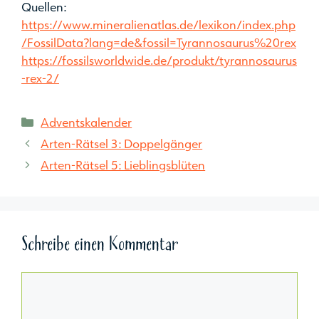
Quellen:
https://www.mineralienatlas.de/lexikon/index.php
/FossilData?lang=de&fossil=Tyrannosaurus%20rex
https://fossilsworldwide.de/produkt/tyrannosaurus
-rex-2/
Kategorien
Adventskalender
Arten-Rätsel 3: Doppelgänger
Arten-Rätsel 5: Lieblingsblüten
Schreibe einen Kommentar
Kommentar